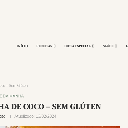
INÍCIO
RECEITAS
DIETA ESPECIAL
SAÚDE
L
oco – Sem Glúten
É DA MANHÃ
HA DE COCO – SEM GLÚTEN
ato
Atualizado:
13/02/2024