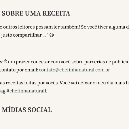
 SOBRE UMA RECEITA
ue outros leitores possam ler também! Se você tiver alguma 
 justo compartilhar … ” 😉
es: É um prazer conectar com você sobre
parcerias de publici
contato por email:
contato@chefinhanatural.com.br
 receitas feitas por vocês. Você vai deixar o meu dia mais f
tag
#chefinhanatural
).
 MÍDIAS SOCIAL