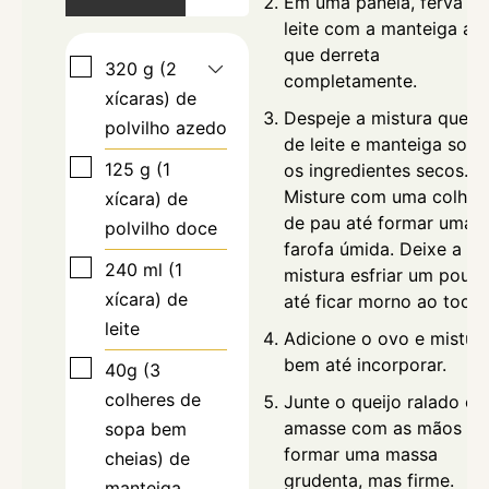
Em uma panela, ferva o
leite com a manteiga até
que derreta
320 g (2
completamente.
xícaras)
de
Despeje a mistura quent
polvilho azedo
de leite e manteiga sobr
125 g (1
os ingredientes secos.
Misture com uma colher
xícara)
de
de pau até formar uma
polvilho doce
farofa úmida. Deixe a
240 ml (1
mistura esfriar um pouco
xícara)
de
até ficar morno ao toque
leite
Adicione o ovo e mistur
bem até incorporar.
40g (3
colheres de
Junte o queijo ralado e
amasse com as mãos at
sopa bem
formar uma massa
cheias)
de
grudenta, mas firme.
manteiga