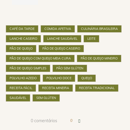
CAFÉ DA TARDE
COMIDA AFETIVA
CULINÁRIA BRASILEIRA
LANCHE CASEIRO
LANCHE SAUDÁVEL
LEITE
PÃO DE QUEIJO
PÃO DE QUEIJO CASEIRO
PÃO DE QUEIJO COM QUEIJO MEIA CURA
PÃO DE QUEIJO MINEIRO
PÃO DE QUEIJO SIMPLES
PÃO SEM GLÚTEN
POLVILHO AZEDO
POLVILHO DOCE
QUEIJO
RECEITA FÁCIL
RECEITA MINEIRA
RECEITA TRADICIONAL
SAUDÁVEL
SEM GLÚTEN
0 comentários
0