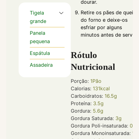
dourar.
Retire os pães de queijo
Tigela
do forno e deixe-os
grande
esfriar por alguns
Panela
minutos antes de servir.
pequena
Espátula
Rótulo
Assadeira
Nutricional
Porção:
1
Pão
Calorias:
131
kcal
Carboidratos:
16.5
g
Proteína:
3.5
g
Gordura:
5.6
g
Gordura Saturada:
3
g
Gordura Poli-insaturada:
0.3
Gordura Monoinsaturada:
1.5