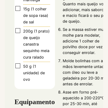
Quanto mais queijo você
15g (1
colher
adicionar, mais saboros
de sopa rasa)
e macio ficará o seu pão
de queijo.
de sal
Se a massa estiver muit
200g (1
prato)
molhe para modelar,
de queijo
adicione 1 colher de
canastra
polvilho doce por vez at
sequinho meia
conseguir enrolar.
cura ralado
Molde bolinhas com as
50 g (1
mãos levemente untada
com óleo ou leve a
unidade)
de
geladeira por 20-30 min
ovo
antes de enrolar.
Asse em forno pré-
aquecido a 200-220℃
Equipamento
por 25-30 min, até