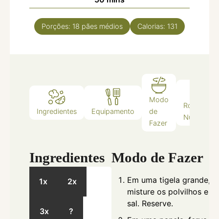
Porções:
18
pães médios
Calorias:
131
Modo
Rótulo
Ingredientes
Equipamento
de
Nutricional
Fazer
Ingredientes
Modo de Fazer
Em uma tigela grande,
1x
2x
misture os polvilhos e o
sal. Reserve.
3x
?